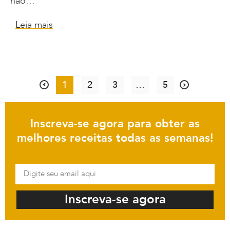
não…
Leia mais
1
2
3
…
5
Inscreva-se agora para obter as
melhores receitas todas as semanas!
Inscreva-se agora