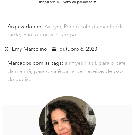
inspirem e unam as pessoas ♥
Arquivado em:
Airfryer
,
Para o café da manhã/da
tarde
,
Para otimizar o tempo
Emy Marcelino
outubro 6, 2023
Marcados com as tags:
air fryer
,
Fácil
,
para o café
da manhã
,
para o café da tarde
,
receitas de pão
de queijo