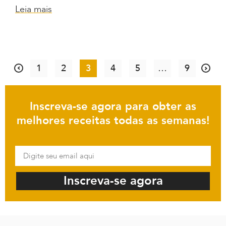
Leia mais
1
2
3
4
5
…
9
Inscreva-se agora para obter as
melhores receitas todas as semanas!
Inscreva-se agora