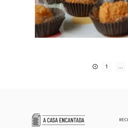
1
…
REC