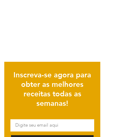
Inscreva-se agora para
obter as melhores
receitas todas as
semanas!