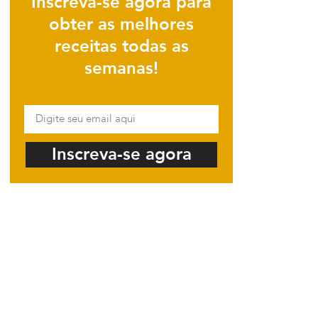
Inscreva-se agora para
obter as melhores
receitas todas as
semanas!
Inscreva-se agora