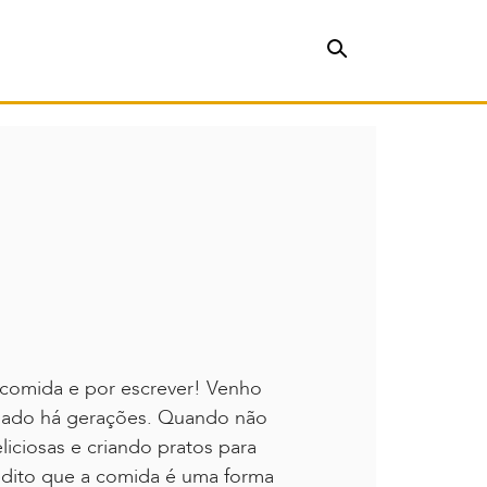
comida e por escrever! Venho
dado há gerações. Quando não
iciosas e criando pratos para
edito que a comida é uma forma