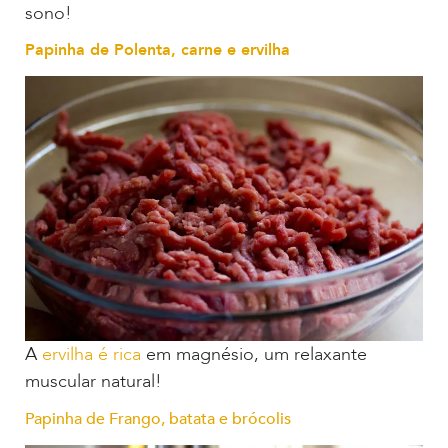
sono!
Papinha de Polenta, carne e ervilha
A
ervilha é rica
em magnésio, um relaxante
muscular natural!
Papinha de Frango, batata e brócolis