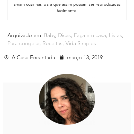
amam cozinhar, para que assim possam ser reproduzidas
facilmente.
Arquivado em:
Baby
,
Dicas
,
Faça em casa
,
Listas
,
Para congelar
,
Receitas
,
Vida Simples
A Casa Encantada
março 13, 2019