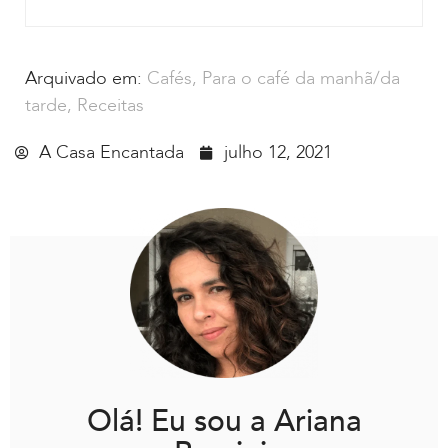
Arquivado em:
Cafés
,
Para o café da manhã/da
tarde
,
Receitas
A Casa Encantada
julho 12, 2021
Olá! Eu sou a Ariana