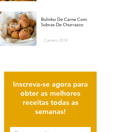
Bolinho De Carne Com
Sobras De Churrasco
2 janeiro 2018
Inscreva-se agora para
obter as melhores
receitas todas as
semanas!