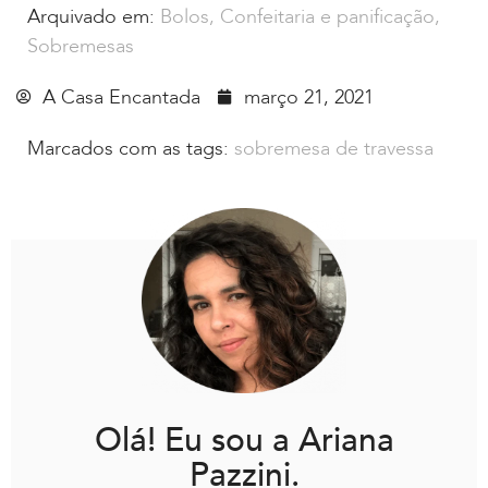
Arquivado em:
Bolos
,
Confeitaria e panificação
,
Sobremesas
A Casa Encantada
março 21, 2021
Marcados com as tags:
sobremesa de travessa
Olá! Eu sou a Ariana
Pazzini.