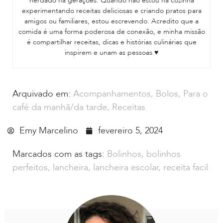
herdado há gerações. Quando não estou na cozinha
experimentando receitas deliciosas e criando pratos para
amigos ou familiares, estou escrevendo. Acredito que a
comida é uma forma poderosa de conexão, e minha missão
é compartilhar receitas, dicas e histórias culinárias que
inspirem e unam as pessoas ♥
Arquivado em:
Acompanhamentos
,
Bolos
,
Para o
café da manhã/da tarde
,
Receitas
Emy Marcelino
fevereiro 5, 2024
Marcados com as tags:
Bolinhos
,
bolinhos
perfeitos
,
lancheira
,
lancheira escolar
,
receita facil