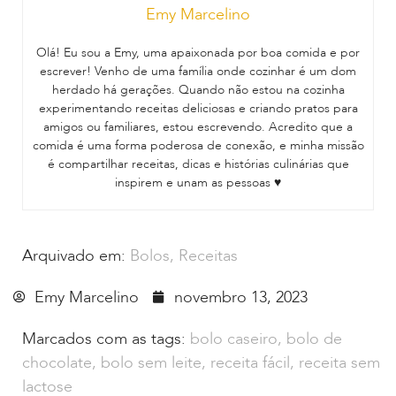
Emy Marcelino
Olá! Eu sou a Emy, uma apaixonada por boa comida e por
escrever! Venho de uma família onde cozinhar é um dom
herdado há gerações. Quando não estou na cozinha
experimentando receitas deliciosas e criando pratos para
amigos ou familiares, estou escrevendo. Acredito que a
comida é uma forma poderosa de conexão, e minha missão
é compartilhar receitas, dicas e histórias culinárias que
inspirem e unam as pessoas ♥
Arquivado em:
Bolos
,
Receitas
Emy Marcelino
novembro 13, 2023
Marcados com as tags:
bolo caseiro
,
bolo de
chocolate
,
bolo sem leite
,
receita fácil
,
receita sem
lactose