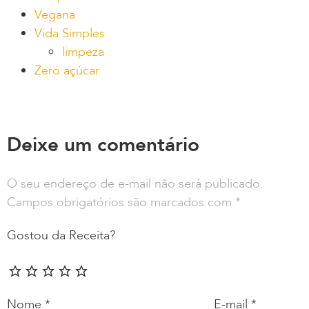
Vegana
Vida Simples
limpeza
Zero açúcar
Deixe um comentário
O seu endereço de e-mail não será publicado.
Campos obrigatórios são marcados com
*
Gostou da Receita?
Nome
*
E-mail
*