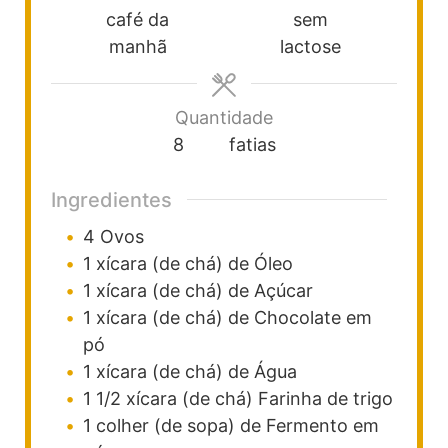
café da
sem
manhã
lactose
Quantidade
8
fatias
Ingredientes
4
Ovos
1
xícara (de chá)
de Óleo
1
xícara (de chá)
de Açúcar
1
xícara (de chá)
de Chocolate em
pó
1
xícara (de chá)
de Água
1 1/2
xícara (de chá)
Farinha de trigo
1
colher (de sopa)
de Fermento em