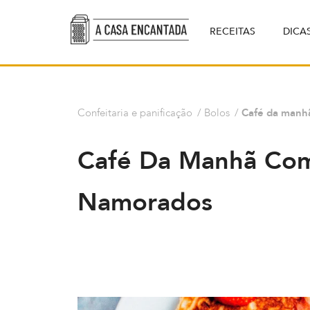
RECEITAS
DICA
Confeitaria e panificação
/
Bolos
/
Café da manh
Café Da Manhã Com
Namorados