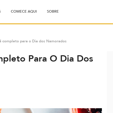
S
COMECE AQUI
SOBRE
ã completo para o Dia dos Namorados
pleto Para O Dia Dos