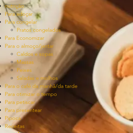
nutrição
Para adoçar
Para congelar
Pratos congelados
Para Economizar
Para o almoço/jantar
Caldos e sopas
Massas
Peixes
Saladas e molhos
Para o café da manhã/da tarde
Para otimizar o tempo
Para petiscar
Para presentear
Pipoca
Receitas