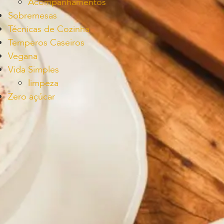
Acompanhamentos
Sobremesas
Técnicas de Cozinha
Temperos Caseiros
Vegana
Vida Simples
limpeza
Zero açúcar