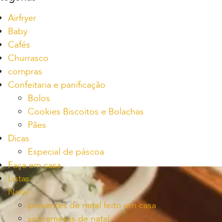
Airfryer
Baby
Cafés
Churrasco
compras
Confeitaria e panificação
Bolos
Cookies Biscoitos e Bolachas
Pães
Dicas
Especial de páscoa
Faça em casa
Listas
Natal
presentes de natal feito em casa
sobremesas de natal