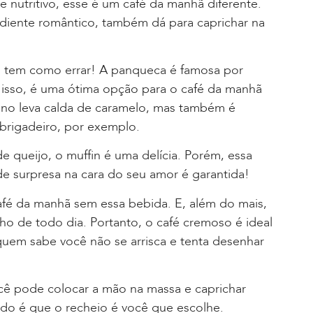
e nutritivo, esse é um café da manhã diferente.
ediente romântico, também dá para caprichar na
o tem como errar! A panqueca é famosa por
 isso, é uma ótima opção para o café da manhã
no leva calda de caramelo, mas também é
 brigadeiro, por exemplo.
de queijo, o muffin é uma delícia. Porém, essa
de surpresa na cara do seu amor é garantida!
afé da manhã sem essa bebida. E, além do mais,
ho de todo dia. Portanto, o café cremoso é ideal
 quem sabe você não se arrisca e tenta desenhar
você pode colocar a mão na massa e caprichar
do é que o recheio é você que escolhe.