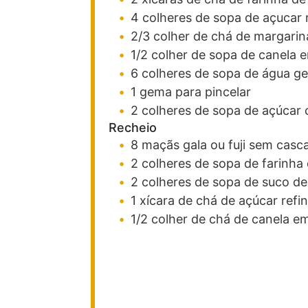
4
colheres de sopa
de açucar
2/3
colher de chá
de margarin
1/2
colher de sopa
de canela
e
6
colheres de sopa
de água
ge
1
gema
para pincelar
2
colheres de sopa
de açúcar c
Recheio
8
maçãs
gala
ou fuji sem casc
2
colheres de sopa
de farinha 
2
colheres de sopa
de suco
de
1
xícara de chá
de açúcar
refi
1/2
colher de chá
de canela
em