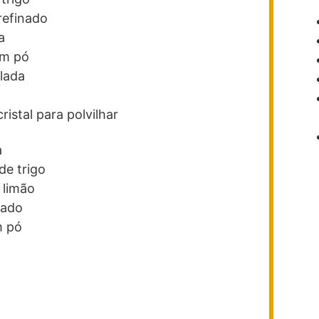
refinado
a
m pó
lada
ristal
para polvilhar
a
de trigo
 limão
nado
 pó