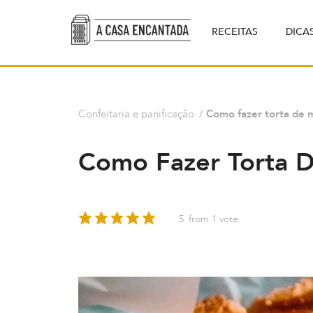
RECEITAS
DICA
Confeitaria e panificação
/
Como fazer torta de 
Como Fazer Torta D
5
from 1 vote