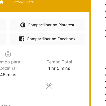
5
from 1 vote
Compartilhar no Pinterest
Compartilhar no Facebook
empo para
Tempo Total
Cozinhar
1
hr
5
mins
45
mins
 trigo