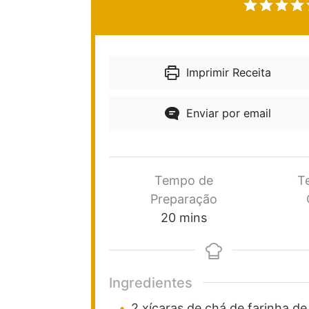
Imprimir Receita
Enviar por email
Tempo de
T
Preparação
20
mins
Ingredientes
2
xícaras de chá
de farinha
de