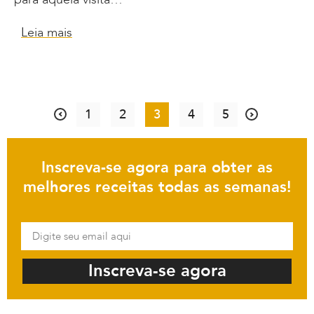
Leia mais
1
2
3
4
5
Inscreva-se agora para obter as
melhores receitas todas as semanas!
Inscreva-se agora