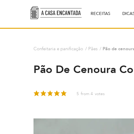
RECEITAS
DICA
Confeitaria e panificação
/
Pães
/
Pão de cenoura
Pão De Cenoura Col
5
from
4
votes