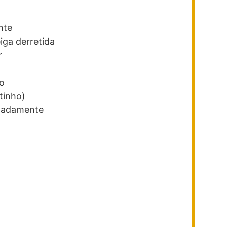
nte
eiga
derretida
r
o
tinho)
madamente