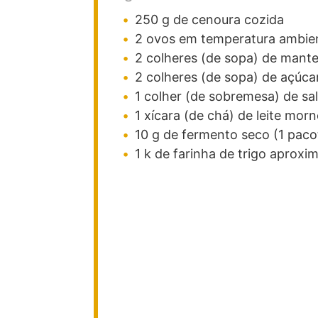
250
g
de cenoura
cozida
2
ovos
em temperatura ambie
2
colheres (de sopa)
de mant
2
colheres (de sopa)
de açúca
1
colher (de sobremesa)
de sal
1
xícara (de chá)
de leite
morn
10
g
de fermento seco
(1 paco
1
k
de farinha de trigo
aproxi