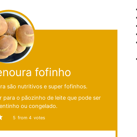
noura fofinho
a são nutritivos e super fofinhos.
 para o pãozinho de leite que pode ser
entinho ou congelado.
5
from
4
votes