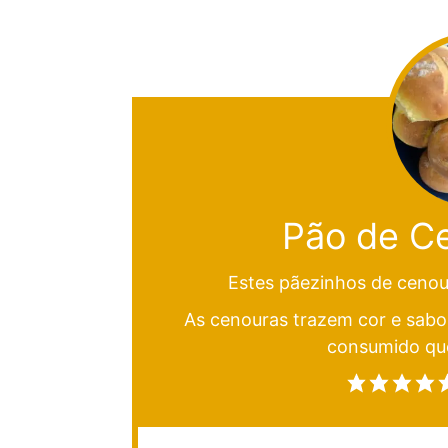
Pão de Ce
Estes pãezinhos de cenour
As cenouras trazem cor e sabor
consumido qu