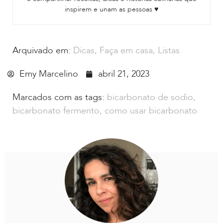
inspirem e unam as pessoas ♥
Arquivado em:
Dicas
,
Faça em casa
,
Listas
Emy Marcelino
abril 21, 2023
Marcados com as tags:
bicarbonato de sodio
,
bicarbonato fermento
,
como usar bicarbonato