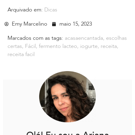
Arquivado em:
Dicas
Emy Marcelino
maio 15, 2023
Marcados com as tags:
acasaencantada
,
escolhas
certas
,
Fácil
,
fermento lacteo
,
iogurte
,
receita
,
receita facil