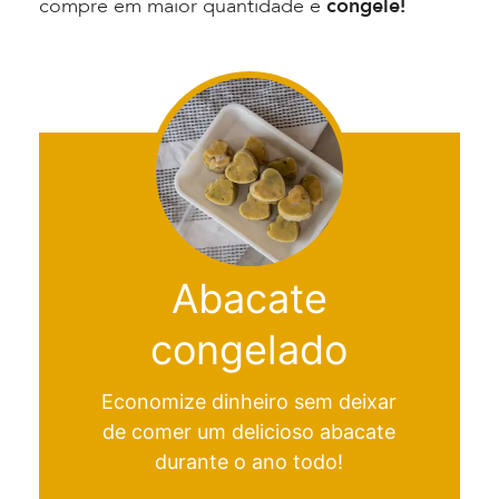
compre em maior quantidade e
congele!
Abacate
congelado
Economize dinheiro sem deixar
de comer um delicioso abacate
durante o ano todo!