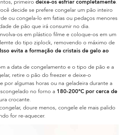
ontos, primeiro
deixe-os esfriar completamente
.
você decide se prefere congelar um pão inteiro
rde ou congela-lo em fatias ou pedaços menores
dade de pão que irá consumir no dia.
nvolva-os em plástico filme e coloque-os em um
ialemte do tipo ziplock, removendo o máximo de
Isso evita a formação de cristais de gelo ao
com a data de congelamento e o tipo de pão e a
elar, retire o pão do freezer e deixe-o
e por algumas horas ou na geladeira durante a
escongelado no forno a
180-200°C por cerca de
ura crocante.
congelar, doure menos, congele ele mais palido
do for re-aquecer.