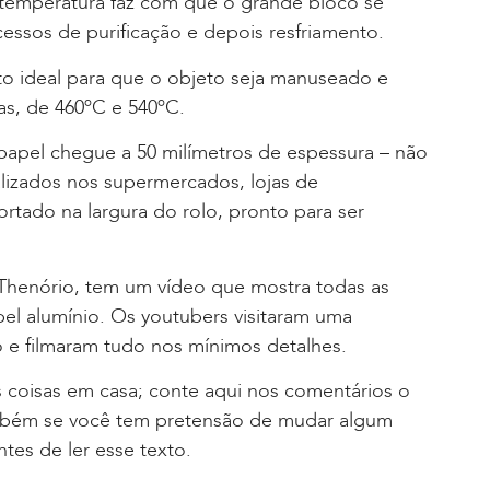
 temperatura faz com que o grande bloco se
cessos de purificação e depois resfriamento.
o ideal para que o objeto seja manuseado e
s, de 460ºC e 540ºC.
apel chegue a 50 milímetros de espessura – não
izados nos supermercados, lojas de
rtado na largura do rolo, pronto para ser
Thenório, tem um vídeo que mostra todas as
l alumínio. Os youtubers visitaram uma
 e filmaram tudo nos mínimos detalhes.
 as coisas em casa; conte aqui nos comentários o
mbém se você tem pretensão de mudar algum
tes de ler esse texto.