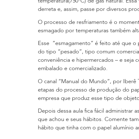
temperatura(750ºC) de gás natural. Essa
derreta e, assim, passe por diversos pro
O processo de resfriamento é o moment
esmagado por temperaturas também alta
Esse “esmagamento” é feito até que o p
do tipo “pesado”, tipo comum comercial
conveniência e hipermercados – e seja co
embalado e comercializado.
O canal “Manual do Mundo”, por Iberê 
etapas do processo de produção do pape
empresa que produz esse tipo de objeto
Depois dessa aula fica fácil administrar
que achou e seus hábitos. Comente ta
hábito que tinha com o papel alumínio an