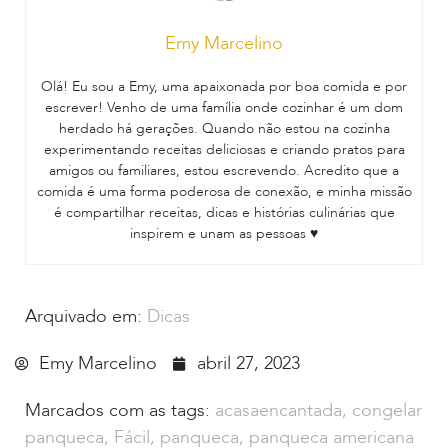
Emy Marcelino
Olá! Eu sou a Emy, uma apaixonada por boa comida e por
escrever! Venho de uma família onde cozinhar é um dom
herdado há gerações. Quando não estou na cozinha
experimentando receitas deliciosas e criando pratos para
amigos ou familiares, estou escrevendo. Acredito que a
comida é uma forma poderosa de conexão, e minha missão
é compartilhar receitas, dicas e histórias culinárias que
inspirem e unam as pessoas ♥
Arquivado em:
Dicas
Emy Marcelino
abril 27, 2023
Marcados com as tags:
acasaencantada
,
congelar
panqueca
,
Fácil
,
panqueca
,
panqueca americana