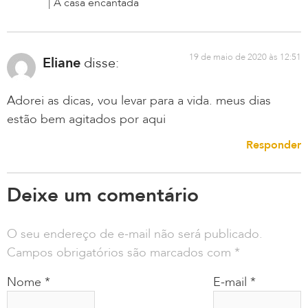
| A casa encantada
19 de maio de 2020 às 12:51
Eliane
disse:
Adorei as dicas, vou levar para a vida. meus dias
estão bem agitados por aqui
Responder
Deixe um comentário
O seu endereço de e-mail não será publicado.
Campos obrigatórios são marcados com
*
Nome
*
E-mail
*