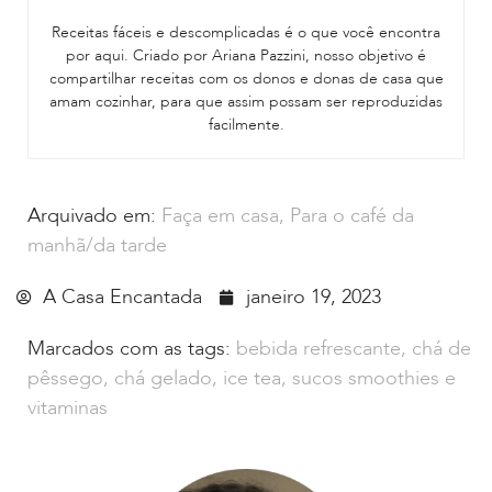
Receitas fáceis e descomplicadas é o que você encontra
por aqui. Criado por Ariana Pazzini, nosso objetivo é
compartilhar receitas com os donos e donas de casa que
amam cozinhar, para que assim possam ser reproduzidas
facilmente.
Arquivado em:
Faça em casa
,
Para o café da
manhã/da tarde
A Casa Encantada
janeiro 19, 2023
Marcados com as tags:
bebida refrescante
,
chá de
pêssego
,
chá gelado
,
ice tea
,
sucos smoothies e
vitaminas