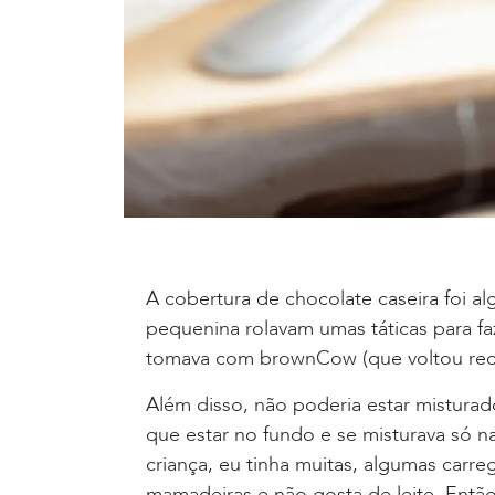
A cobertura de chocolate caseira foi al
pequenina rolavam umas táticas para fa
tomava com brownCow (que voltou rece
Além disso, não poderia estar misturad
que estar no fundo e se misturava só n
criança, eu tinha muitas, algumas carr
mamadeiras e não gosta de leite. Entã