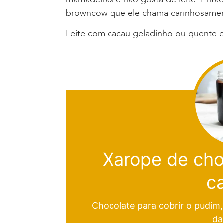
browncow que ele chama carinhosamen
Leite com cacau geladinho ou quente e
Xarope de ch
ca
Chocolate para cobrir o pudim, 
da