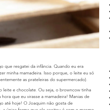
go que resgatei da infância. Quando eu era
zer minha mamadeira. Isso porque, o leite eu só
ntemente as prateleiras do supermercado).
o leite e chocolate. Ou seja, o browncow tinha
a hora que eu virasse a mamadeira! Manias de
ego até hoje! O Joaquim não gosta de
o, a única forma que ele aceitou é com o mesmo