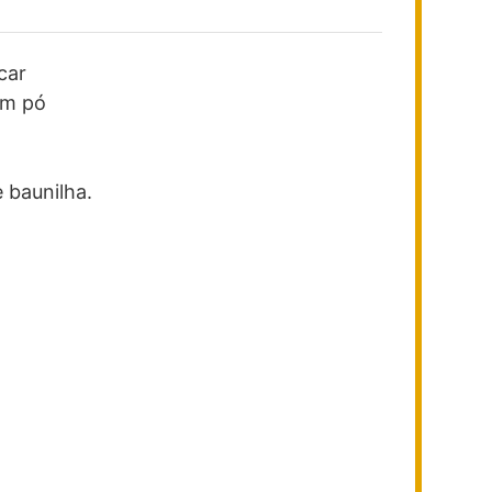
car
em pó
 baunilha.