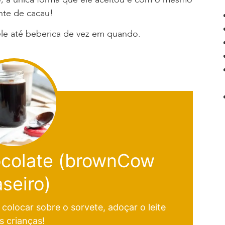
te de cacau!
le até beberica de vez em quando.
ocolate (brownCow
seiro)
colocar sobre o sorvete, adoçar o leite
s crianças!