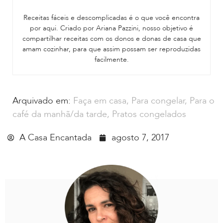
Receitas fáceis e descomplicadas é o que você encontra
por aqui. Criado por Ariana Pazzini, nosso objetivo é
compartilhar receitas com os donos e donas de casa que
amam cozinhar, para que assim possam ser reproduzidas
facilmente.
Arquivado em:
Faça em casa
,
Para congelar
,
Para o
café da manhã/da tarde
,
Pratos congelados
A Casa Encantada
agosto 7, 2017