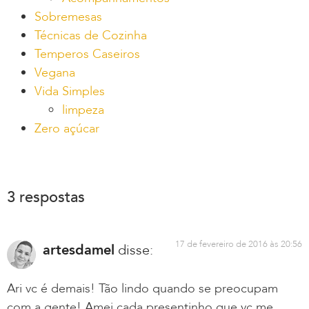
Sobremesas
Técnicas de Cozinha
Temperos Caseiros
Vegana
Vida Simples
limpeza
Zero açúcar
3 respostas
17 de fevereiro de 2016 às 20:56
artesdamel
disse:
Ari vc é demais! Tão lindo quando se preocupam
com a gente! Amei cada presentinho que vc me