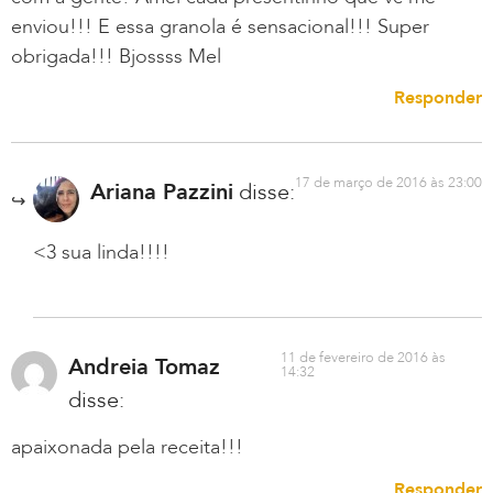
enviou!!! E essa granola é sensacional!!! Super
obrigada!!! Bjossss Mel
Responder
17 de março de 2016 às 23:00
Ariana Pazzini
disse:
<3 sua linda!!!!
11 de fevereiro de 2016 às
Andreia Tomaz
14:32
disse:
apaixonada pela receita!!!
Responder