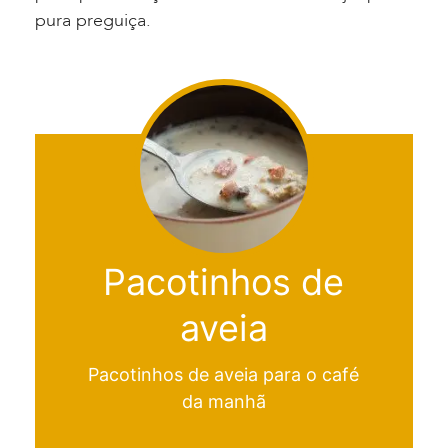
pura preguiça.
Pacotinhos de
aveia
Pacotinhos de aveia para o café
da manhã