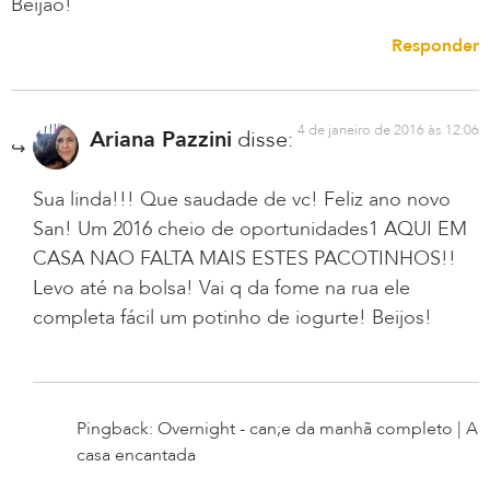
Beijão!
Responder
4 de janeiro de 2016 às 12:06
Ariana Pazzini
disse:
Sua linda!!! Que saudade de vc! Feliz ano novo
San! Um 2016 cheio de oportunidades1 AQUI EM
CASA NAO FALTA MAIS ESTES PACOTINHOS!!
Levo até na bolsa! Vai q da fome na rua ele
completa fácil um potinho de iogurte! Beijos!
Pingback: Overnight - can;e da manhã completo | A
casa encantada