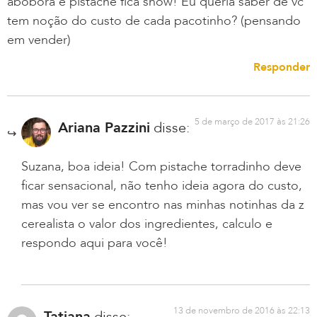
abóbora e pistache fica show! Eu queria saber de vc
tem noção do custo de cada pacotinho? (pensando
em vender)
Responder
5 de março de 2017 às 21:26
Ariana Pazzini
disse:
Suzana, boa ideia! Com pistache torradinho deve
ficar sensacional, não tenho ideia agora do custo,
mas vou ver se encontro nas minhas notinhas da z
cerealista o valor dos ingredientes, calculo e
respondo aqui para você!
13 de novembro de 2016 às 22:13
Tatiana
disse: