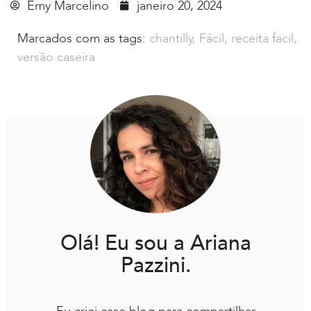
Emy Marcelino
janeiro 20, 2024
Marcados com as tags:
chantilly
,
Fácil
,
receita facil
,
versão caseira
Olá! Eu sou a Ariana
Pazzini.