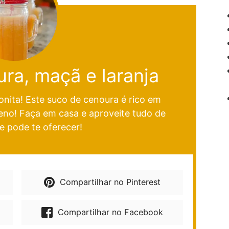
ra, maçã e laranja
onita! Este suco de cenoura é rico em
eno! Faça em casa e aproveite tudo de
e pode te oferecer!
Compartilhar no Pinterest
Compartilhar no Facebook