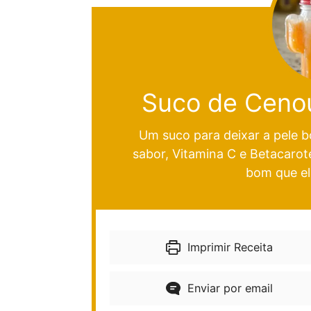
Suco de Cenou
Um suco para deixar a pele b
sabor, Vitamina C e Betacarot
bom que el
Imprimir Receita
Enviar por email