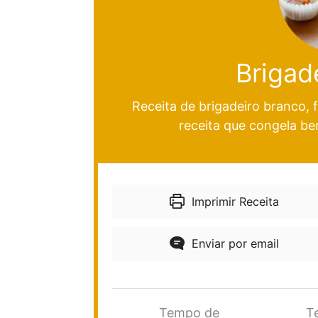
Brigad
Receita de brigadeiro branco, 
receita que congela bem
Imprimir Receita
Enviar por email
Tempo de
T