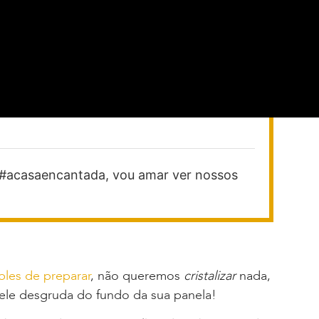
e a #acasaencantada, vou amar ver nossos
ples de preparar
, não queremos
cristalizar
nada,
ele desgruda do fundo da sua panela!