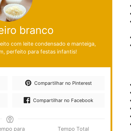
eiro branco
feito com leite condensado e manteiga,
, perfeito para festas infantis!
Compartilhar no Pinterest
Compartilhar no Facebook
empo para
Tempo Total