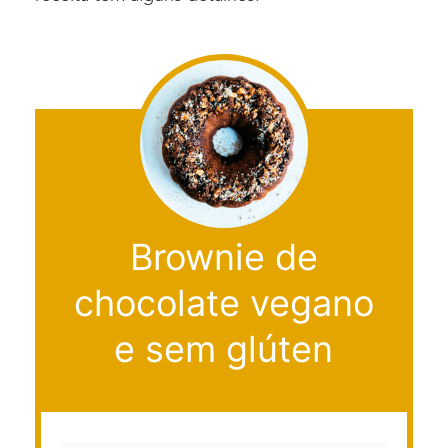
Brownie de
chocolate vegano
e sem glúten