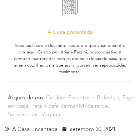
A Casa Encantada
Receitas fáceis e descomplicadas é o que você encontra
por aqui. Criado por Ariana Pazzini, nosso objetivo é
compartilhar receitas com os donos e donas de casa que
amam cozinhar, para que assim possam ser reproduzidas
facilmente.
Arquivado em:
Cookies Biscoitos e Bolachas
,
Faça
em casa
,
Para o café da manhã/da tarde
,
Sobremesas
,
Vegana
A Casa Encantada
setembro 30, 2021