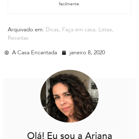
facilmente.
Arquivado em:
Dicas
,
Faça em casa
,
Listas
,
Receitas
A Casa Encantada
janeiro 8, 2020
Olá! Eu sou a Ariana