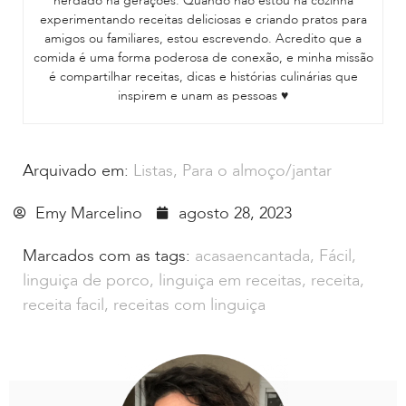
herdado há gerações. Quando não estou na cozinha
experimentando receitas deliciosas e criando pratos para
amigos ou familiares, estou escrevendo. Acredito que a
comida é uma forma poderosa de conexão, e minha missão
é compartilhar receitas, dicas e histórias culinárias que
inspirem e unam as pessoas ♥
Arquivado em:
Listas
,
Para o almoço/jantar
Emy Marcelino
agosto 28, 2023
Marcados com as tags:
acasaencantada
,
Fácil
,
linguiça de porco
,
linguiça em receitas
,
receita
,
receita facil
,
receitas com linguiça