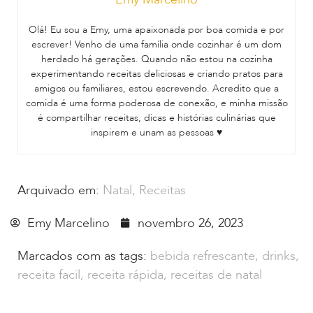
Olá! Eu sou a Emy, uma apaixonada por boa comida e por
escrever! Venho de uma família onde cozinhar é um dom
herdado há gerações. Quando não estou na cozinha
experimentando receitas deliciosas e criando pratos para
amigos ou familiares, estou escrevendo. Acredito que a
comida é uma forma poderosa de conexão, e minha missão
é compartilhar receitas, dicas e histórias culinárias que
inspirem e unam as pessoas ♥
Arquivado em:
Natal
,
Receitas
Emy Marcelino
novembro 26, 2023
Marcados com as tags:
bebida refrescante
,
drinks
,
receita facil
,
receita rápida
,
receitas de natal