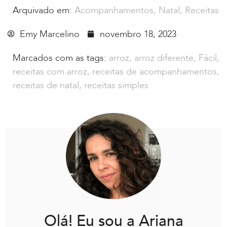
Arquivado em:
Acompanhamentos
,
Natal
,
Receitas
Emy Marcelino
novembro 18, 2023
Marcados com as tags:
arroz
,
arroz diferente
,
Fácil
,
receitas com arroz
,
receitas de acompanhamentos
,
receitas de natal
,
receitas simples
Olá! Eu sou a Ariana