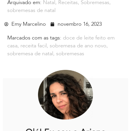
Arquivado em:
Natal
,
Receitas
,
Sobremesas
,
sobremesas de natal
Emy Marcelino
novembro 16, 2023
Marcados com as tags:
doce de leite feito em
casa
,
receita facil
,
sobremesa de ano novo
,
sobremesa de natal
,
sobremesas