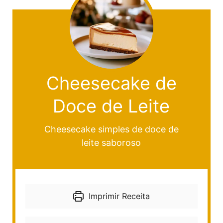
Cheesecake de
Doce de Leite
Cheesecake simples de doce de
leite saboroso
Imprimir Receita