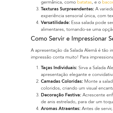
germânica, como
batatas
, e o
baco
Texturas Surpreendentes:
A varied
experiência sensorial única, com t
Versatilidade:
Essa salada pode ser
alimentares, tornando-se uma opção
Como Servir e Impressionar 
A apresentação da Salada Alemã é tão imp
impressão conta muito! Para impressiona
Taças Individuais:
Sirva a Salada Al
apresentação elegante e convidativ
Camadas Coloridas:
Monte a salad
coloridos, criando um visual encant
Decoração Festiva:
Acrescente enfe
de anis estrelado, para dar um toque
Aromas Atraentes:
Antes de servir