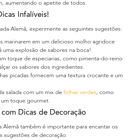
em, aumentando o apetite de todos.
cas Infalíveis!
alada Alemã, experimente as seguintes sugestões:
as marinarem em um delicioso molho agridoce
rá uma explosão de sabores na boca!
um toque de especiarias, como pimenta-do-reino
lçar os sabores dos ingredientes.
has picadas fornecem uma textura crocante e um
da salada com um mix de
folhas verdes
, como
r e um toque gourmet.
r com Dicas de Decoração
da Alemã também é importante para encantar os
as sugestões de decoração: