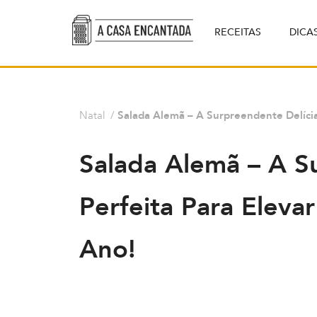
RECEITAS
DICA
Natal
/
Salada Alemã – A Surpreendente Delícia
Salada Alemã – A S
Perfeita Para Eleva
Ano!