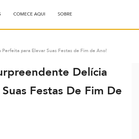
S
COMECE AQUI
SOBRE
 Perfeita para Elevar Suas Festas de Fim de Ano!
urpreendente Delícia
r Suas Festas De Fim De