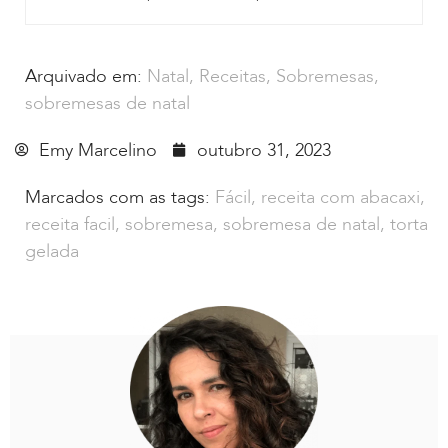
Arquivado em:
Natal
,
Receitas
,
Sobremesas
,
sobremesas de natal
Emy Marcelino
outubro 31, 2023
Marcados com as tags:
Fácil
,
receita com abacaxi
,
receita facil
,
sobremesa
,
sobremesa de natal
,
torta
gelada