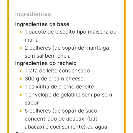
Ingredientes
Ingredientes da base
1
pacote
de biscoito tipo maisena
ou
maria
2
colheres (de sopa)
de manteiga
sem sal bem cheia
Ingredientes do recheio
1
lata
de leite condensado
300
g
de cream cheese
1
caixinha
de creme de leite
1
envelope
de gelatina sem pó sem
sabor
5
colheres (de sopa)
de suco
concentrado de abacaxi
(bati
abacaxi e coei somente) ou água