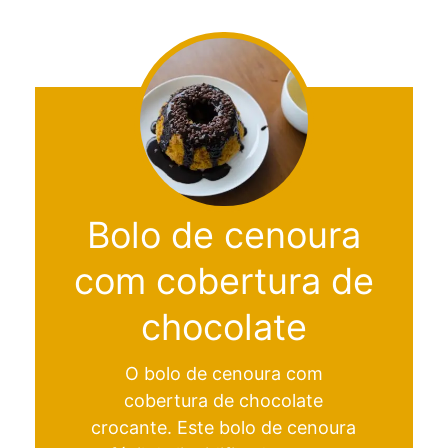
Bolo de cenoura
com cobertura de
chocolate
O bolo de cenoura com
cobertura de chocolate
crocante. Este bolo de cenoura