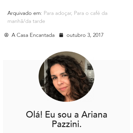
Arquivado em:
Para adoçar
,
Para o café da
manhã/da tarde
A Casa Encantada
outubro 3, 2017
Olá! Eu sou a Ariana
Pazzini.