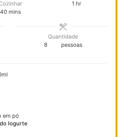
Cozinhar
1
hr
40
mins
Quantidade
8
pessoas
0ml
o em pó
do Iogurte