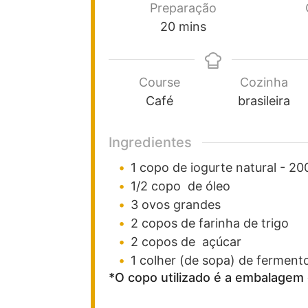
Preparação
20
mins
Course
Cozinha
Café
brasileira
Ingredientes
1
copo
de iogurte natural -
20
1/2
copo
de óleo
3
ovos grandes
2
copos
de farinha de trigo
2
copos
de açúcar
1
colher (de sopa)
de ferment
*O copo utilizado é a embalagem 