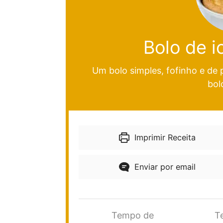
Bolo de i
Um bolo simples, fofinho e de 
bol
Imprimir Receita
Enviar por email
Tempo de
T