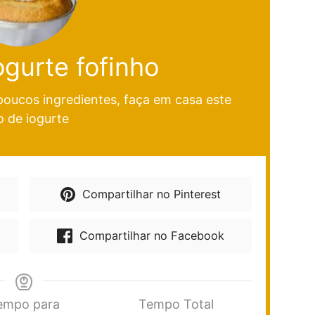
ogurte fofinho
poucos ingredientes, faça em casa este
o de iogurte
Compartilhar no Pinterest
Compartilhar no Facebook
empo para
Tempo Total