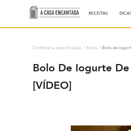
RECEITAS
DICA
Confeitaria e panificação
/
Bolos
/
Bolo de iogurt
Bolo De Iogurte De 
[VÍDEO]