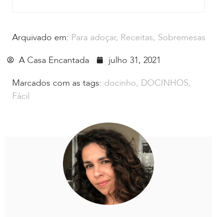
Arquivado em:
Para adoçar
,
Receitas
,
Sobremesas
A Casa Encantada
julho 31, 2021
Marcados com as tags:
docinho
,
DOCINHOS
,
Fácil