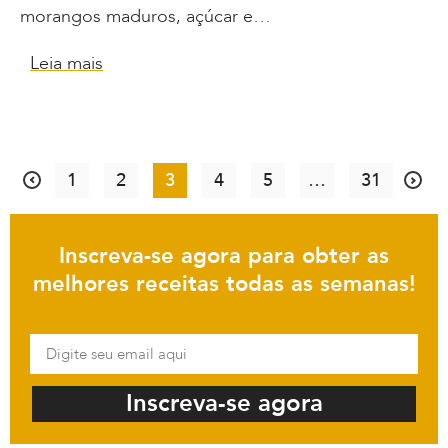
morangos maduros, açúcar e…
Leia mais
1
2
3
4
5
…
31
Inscreva-se agora para obter as
melhores receitas todas as semanas!
Inscreva-se agora