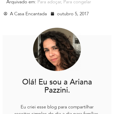
Arquivado em:
Para adoçar
,
Para congelar
A Casa Encantada
outubro 5, 2017
Olá! Eu sou a Ariana
Pazzini.
Eu criei esse blog para compartilhar
receitas simples do dia a dia para famílias.