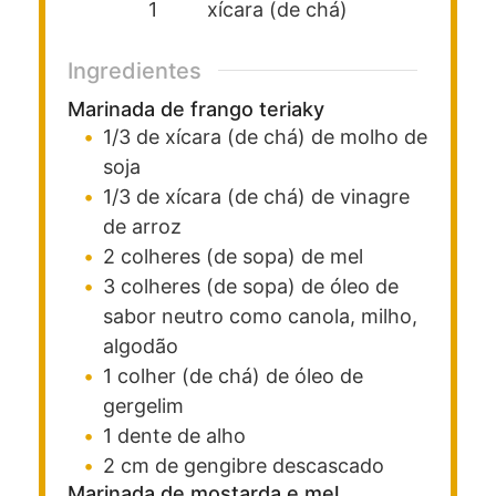
1
xícara (de chá)
Ingredientes
Marinada de frango teriaky
1/3
de xícara (de chá)
de molho de
soja
1/3
de xícara (de chá)
de vinagre
de arroz
2
colheres (de sopa)
de mel
3
colheres (de sopa)
de óleo
de
sabor neutro como canola, milho,
algodão
1
colher (de chá)
de óleo de
gergelim
1
dente
de alho
2
cm
de gengibre
descascado
Marinada de mostarda e mel