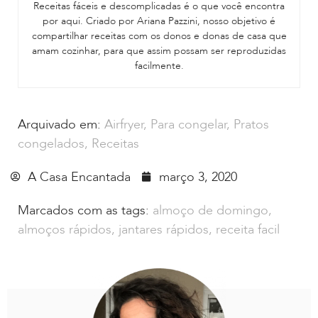
Receitas fáceis e descomplicadas é o que você encontra
por aqui. Criado por Ariana Pazzini, nosso objetivo é
compartilhar receitas com os donos e donas de casa que
amam cozinhar, para que assim possam ser reproduzidas
facilmente.
Arquivado em:
Airfryer
,
Para congelar
,
Pratos
congelados
,
Receitas
A Casa Encantada
março 3, 2020
Marcados com as tags:
almoço de domingo
,
almoços rápidos
,
jantares rápidos
,
receita facil