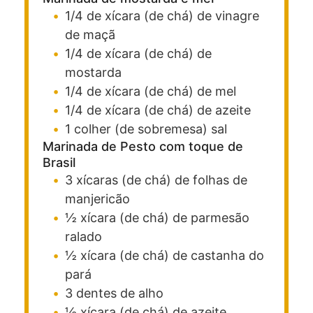
1/4
de xícara (de chá)
de vinagre
de maçã
1/4
de xícara (de chá)
de
mostarda
1/4
de xícara (de chá)
de mel
1/4
de xícara (de chá)
de azeite
1
colher (de sobremesa)
sal
Marinada de Pesto com toque de
Brasil
3
xícaras (de chá)
de folhas de
manjericão
½
xícara (de chá)
de parmesão
ralado
½
xícara (de chá)
de castanha do
pará
3
dentes
de alho
½
xícara (de chá)
de azeite