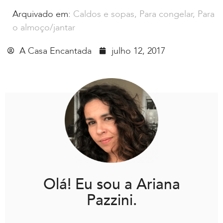
Arquivado em:
Caldos e sopas
,
Para congelar
,
Para
o almoço/jantar
A Casa Encantada
julho 12, 2017
Olá! Eu sou a Ariana
Pazzini.