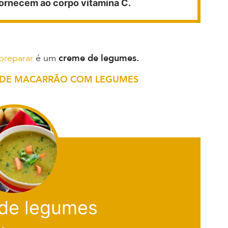
ornecem ao corpo vitamina C.
 preparar
é um
creme de legumes.
TA DE MACARRÃO COM LEGUMES
de legumes