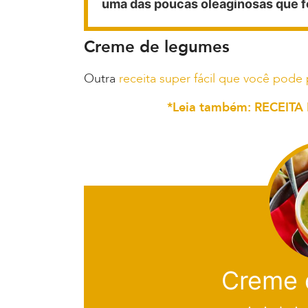
uma das poucas oleaginosas que f
Creme de legumes
Outra
receita super fácil que você pode
*Leia também: RECEI
Creme 