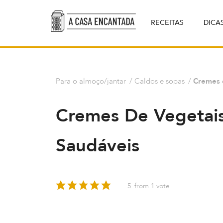
RECEITAS
DICA
Para o almoço/jantar
/
Caldos e sopas
/
Cremes d
Cremes De Vegetais:
Saudáveis
5
from 1 vote