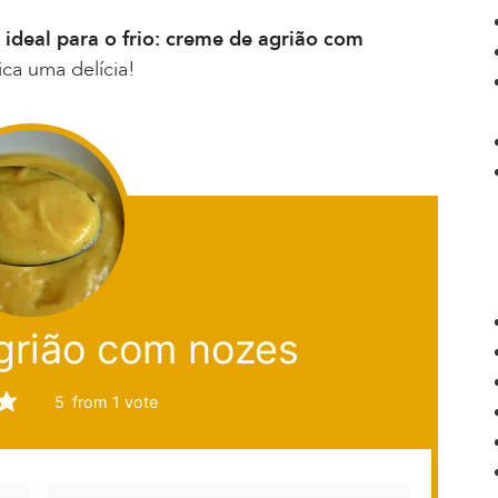
ideal para o frio: creme de agrião com
ica uma delícia!
grião com nozes
5
from 1 vote