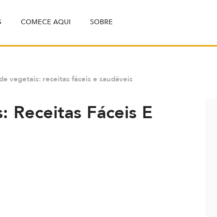
S
COMECE AQUI
SOBRE
e vegetais: receitas fáceis e saudáveis
 Receitas Fáceis E