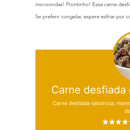
microondas! Prontinho! Essa carne desfi
Se preferir congelar, espere esfriar por 
Carne desfiada 
Carne desfiada saborosa, marin
d