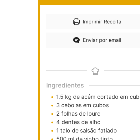
Imprimir Receita
Enviar por email
Ingredientes
1.5
kg
de acém cortado em cub
3
cebolas em cubos
2
folhas
de louro
4
dentes
de alho
1
talo de salsão fatiado
500
ml
de vinho tinto