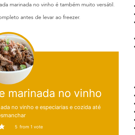
ada marinada no vinho é também muito versátil.
completo antes de levar ao freezer.
e marinada no vinho
ada no vinho e especiarias e cozida até
esmanchar
5
from 1 vote