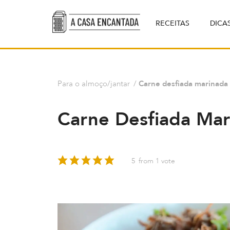
RECEITAS
DICA
Para o almoço/jantar
/
Carne desfiada marinada
Carne Desfiada Mar
5
from 1 vote