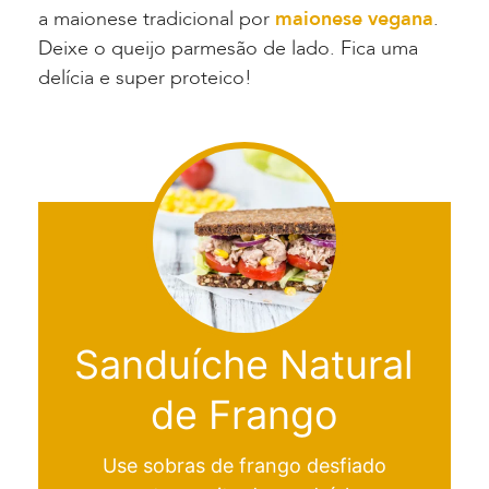
a maionese tradicional por
maionese vegana
.
Deixe o queijo parmesão de lado. Fica uma
delícia e super proteico!
Sanduíche Natural
de Frango
Use sobras de frango desfiado