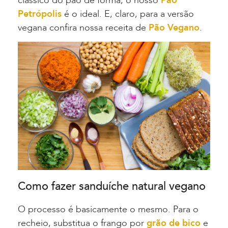
clássico do pão de forma, o nosso
Pão
Petrópolis
é o ideal. E, claro, para a versão
vegana confira nossa receita de
Pão Vegano
.
Como fazer sanduíche natural vegano
O processo é basicamente o mesmo. Para o
recheio, substitua o frango por
grão de bico
e