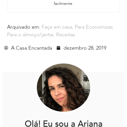
facilmente.
Arquivado em:
Faça em casa
,
Para Economizar
,
Para o almoço/jantar
,
Receitas
A Casa Encantada
dezembro 28, 2019
Olá! Eu sou a Ariana