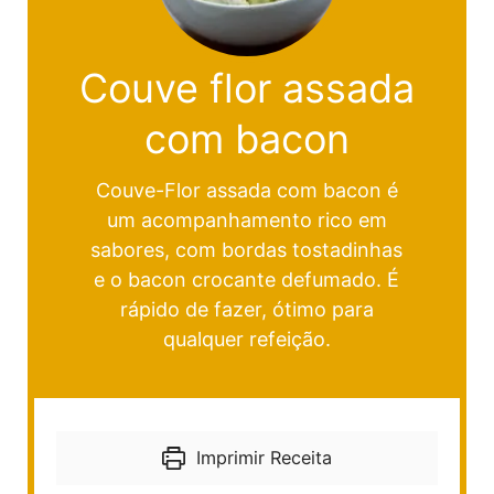
Couve flor assada
com bacon
Couve-Flor assada com bacon é
um acompanhamento rico em
sabores, com bordas tostadinhas
e o bacon crocante defumado. É
rápido de fazer, ótimo para
qualquer refeição.
Imprimir Receita