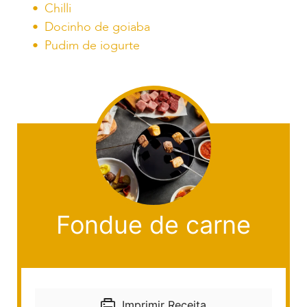
Chilli
Docinho de goiaba
Pudim de iogurte
Fondue de carne
Imprimir Receita