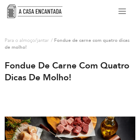
Para o almoço/jantar
/
Fondue de carne com quatro dicas
de molho!
Fondue De Carne Com Quatro
Dicas De Molho!